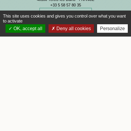
+33 5 58 57 80 35
Contact par formulaire
This site uses cookies and gives you control over what you want
to activate
OK, accept all
Deny all cookies
Personalize
Horaires d'ouverture
Lundi : 08h30 - 12h30 et 13h30 - 17h00
Mardi : 08h30 - 12h30
Mercredi : 08h30 - 12h30
Jeudi : 08h30 - 12h30 et 13h30 - 17h00
Vendredi : 08h30 - 12h30
Samedi : 09h00 - 12h00
Mentions légales
-
Politique de confidentialité
-
Accessibilité
-
Plan du site
-
Gestion des cookies