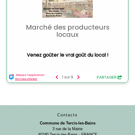
Contacts
Commune de Tercis-les-Bains
3 rue de la Mairie
40180 Tercis-les-Bains - FRANCE