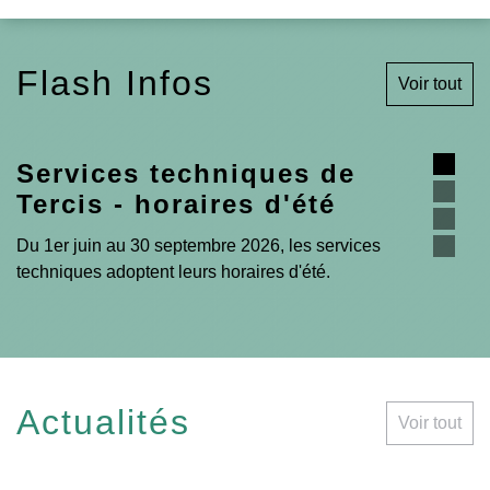
Flash Infos
Voir tout
vices techniques de
Canicule
cis - horaires d'été
registre 
 juin au 30 septembre 2026, les services
Le CCAS invite l
ques adoptent leurs horaires d'été.
de handicap ou â
sur le registre de
Actualités
Voir tout