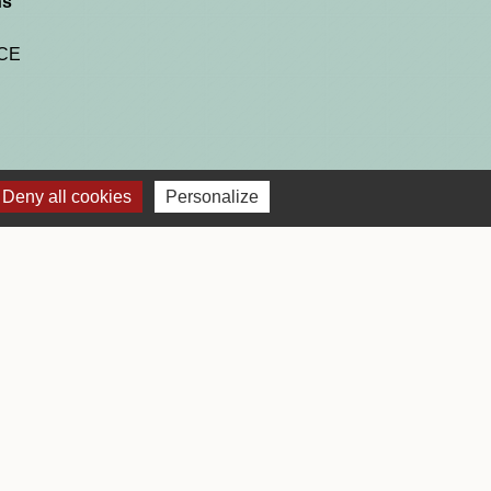
ns
NCE
Deny all cookies
Personalize
 17h00
 17h00