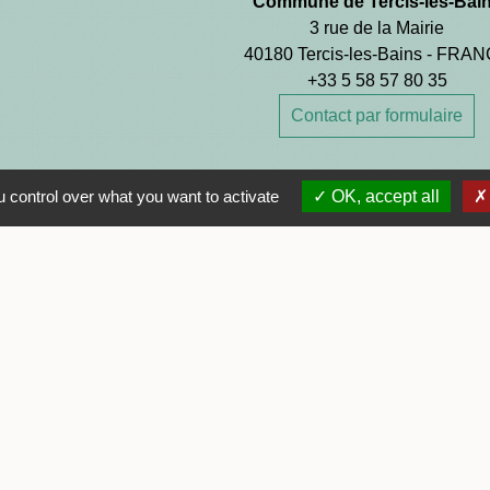
Commune de Tercis-les-Bai
3 rue de la Mairie
40180 Tercis-les-Bains - FRA
+33 5 58 57 80 35
Contact par formulaire
Horaires d'ouverture
 control over what you want to activate
OK, accept all
Lundi : 08h30 - 12h30 et 13h30 -
Mardi : 08h30 - 12h30
Mercredi : 08h30 - 12h30
Jeudi : 08h30 - 12h30 et 13h30 -
Vendredi : 08h30 - 12h30
Samedi : 09h00 - 12h00