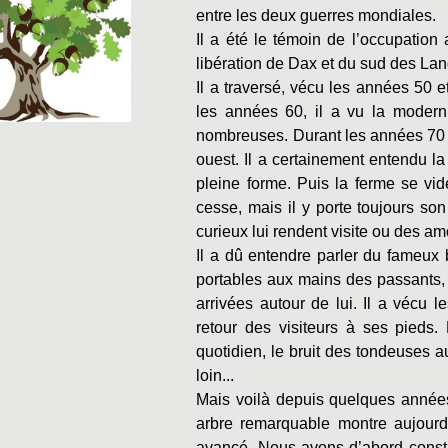
entre les deux guerres mondiales.
Il a été le témoin de l’occupation 
libération de Dax et du sud des La
Il a traversé, vécu les années 50 
les années 60, il a vu la moderni
nombreuses. Durant les années 70 il
ouest. Il a certainement entendu 
pleine forme. Puis la ferme se vid
cesse, mais il y porte toujours so
curieux lui rendent visite ou des a
Il a dû entendre parler du fameux b
portables aux mains des passants, 
arrivées autour de lui. Il a vécu l
retour des visiteurs à ses pieds.
quotidien, le bruit des tondeuses 
loin...
Mais voilà depuis quelques années
arbre remarquable montre aujourd
avancé. Nous avons d’abord consta