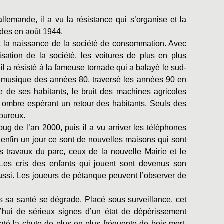
allemande, il a vu la résistance qui s’organise et la
ndes en août 1944.
et la naissance de la société de consommation. Avec
sation de la société, les voitures de plus en plus
 a résisté à la fameuse tornade qui a balayé le sud-
la musique des années 80, traversé les années 90 en
e de ses habitants, le bruit des machines agricoles
n ombre espérant un retour des habitants. Seuls des
moureux.
ug de l’an 2000, puis il a vu arriver les téléphones
enfin un jour ce sont de nouvelles maisons qui sont
es travaux du parc, ceux de la nouvelle Mairie et le
 Les cris des enfants qui jouent sont devenus son
aussi. Les joueurs de pétanque peuvent l’observer de
 sa santé se dégrade. Placé sous surveillance, cet
’hui de sérieux signes d’un état de dépérissement
té la chute de plus en plus fréquente de bois mort,