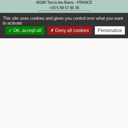
40180 Tercis-les-Bains - FRANCE
+33 5 58 57 80 35
Contact par formulaire
This site uses cookies and gives you control over what you want
to activate
OK, accept all
Deny all cookies
Personalize
Horaires d'ouverture
Lundi : 08h30 - 12h30 et 13h30 - 17h00
Mardi : 08h30 - 12h30
Mercredi : 08h30 - 12h30
Jeudi : 08h30 - 12h30 et 13h30 - 17h00
Vendredi : 08h30 - 12h30
Samedi : 09h00 - 12h00
Mentions légales
-
Politique de confidentialité
-
Accessibilité
-
Plan du site
-
Gestion des cookies